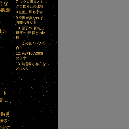
7. マクロ世界とミ
うな
クロ世界との比較
の観測
8.細胞、即ち宇宙
9.空間が異なれば
時間も異なる
10. 原子の1回転と
銀河
銀河の1回転との比
較
11. この驚くべき符
合！
12. 再び10の30乗
の倍率
13. 無意味な存在な
どはない
倍、即
倍に
か解明
味を
宇宙の