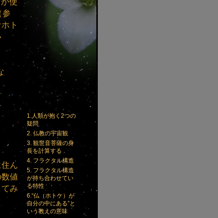
ちが使
（参
なホト
い
な
1.人類が抱く2つの
疑問
2. 仏教の宇宙観
3. 観世音菩薩の身
長を計算する
4. フラクタル構造
に住ん
5. フラクタル構造
の数値
が持ち合わせてい
る特性
してみ
6.“仏（ホトケ）が
自分の中にある”と
いう教えの意味