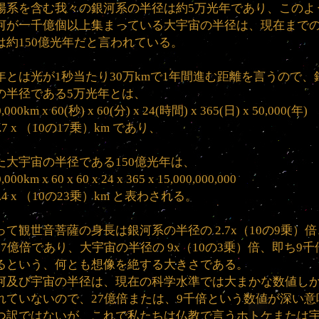
陽系を含む我々の銀河系の半径は約5万光年であり、このよ
河が一千億個以上集まっている大宇宙の半径は、現在まで
は約150億光年だと言われている。
年とは光が1秒当たり30万kmで1年間進む距離を言うので、
の半径である5万光年とは、
,000km x 60(秒) x 60(分) x 24(時間) x 365(日) x 50,000(年)
4.7 x （10の17乗）km であり、
た大宇宙の半径である150億光年は、
,000km x 60 x 60 x 24 x 365 x 15,000,000,000
1.4 x （10の23乗）km と表わされる。
って観世音菩薩の身長は銀河系の半径の 2.7x（10の9乗）
27億倍であり、大宇宙の半径の 9x（10の3乗）倍、即ち9千
るという、何とも想像を絶する大きさである。
河及び宇宙の半径は、現在の科学水準では大まかな数値し
れていないので、27億倍または、9千倍という数値が深い意
つ訳ではないが、これで私たちは仏教で言うホトケまたは