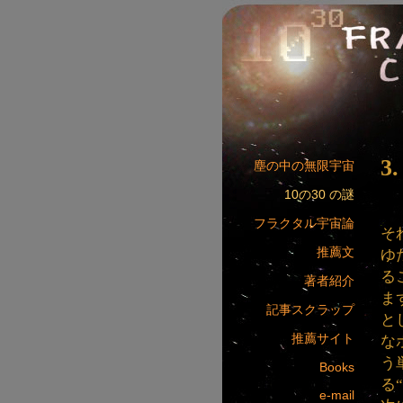
3
塵の中の無限宇宙
10の30 の謎
フラクタル宇宙論
そ
推薦文
ゆ
る
著者紹介
ま
記事スクラップ
と
推薦サイト
な
う
Books
る
e-mail