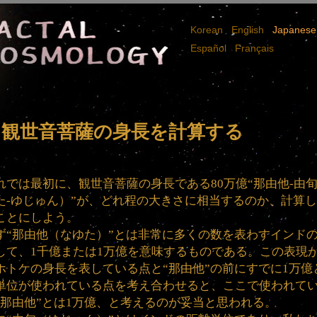
l
l
Korean
English
Japanese
l
Español
Français
. 観世音菩薩の身長を計算する
れでは最初に、観世音菩薩の身長である80万億“那由他-由
た‐ゆじゅん）”が、どれ程の大きさに相当するのか、計算
ことにしよう。
ず“那由他（なゆた）”とは非常に多くの数を表わすインド
して、1千億または1万億を意味するものである。この表現
ホトケの身長を表している点と“那由他”の前にすでに1万億
単位が使われている点を考え合わせると、ここで使われて
“那由他”とは1万億、と考えるのが妥当と思われる。