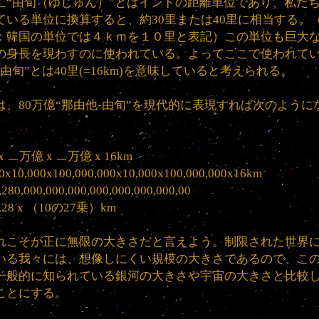
に“由旬（ゆじゅん）”とはインドの距離単位であり、私た
ている単位に換算すると、約30里または40里に相当する。
：韓国の単位では４ｋｍを１０里と表記）この単位も巨大
の身長を現わすのに使われている。よってここで使われて
“由旬”とは40里(=16km)を意味していると考えられる。
は、80万億“那由他-由旬”を現代的に表現すれば次のように
。
 x ㅡ万億 x ㅡ万億 x 16km
80x10,000x100,000,000x10,000x100,000,000x16km
,280,000,000,000,000,000,000,000,00
1.28 x （10の27乗）km
れこそが正に無限の大きさだと言えよう。制限された世界
いる我々には、想像しにくい規模の大きさであるので、こ
一般的に知られている銀河の大きさや宇宙の大きさと比較
ことにする。