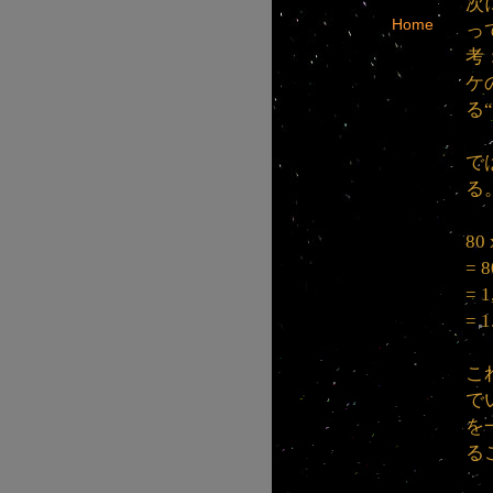
次
Home
っ
考
ケ
る
で
る
80
= 
= 1
= 
こ
で
を
る