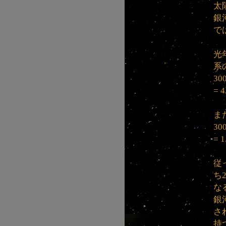
太
銀
で
光
系
300
= 
ま
300
= 
従
ち
な
銀
さ
持