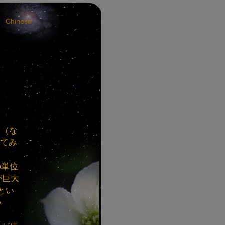
l
Chinese
旬（な
してみ
の単位
が巨大
とい
い