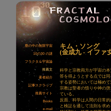
キム・ソング
塵の中の無限宇宙
(金成九 - イフ
10の30 の謎
フラクタル宇宙論
推薦文
科学と宗教両方が宇宙の本
答を得ようとする点では同
著者紹介
する姿勢においては極めて
記事スクラップ
宗教は聖者の悟りや神の啓
推薦サイト
ている。
反面、科学は人間の日常的
Books
と検証を通して法則を求め
e-mail