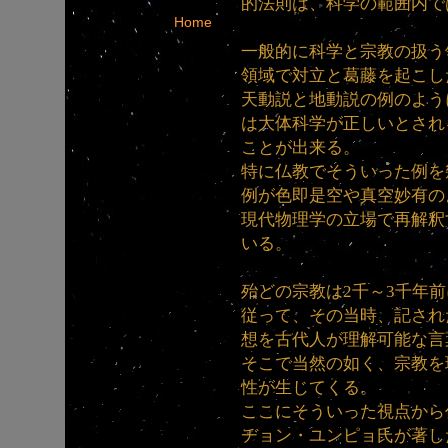
的法則は、科学の範囲内で
Home
一般的に科学と宗教の扱う
領域で対立と葛藤を起こし
天動説と地動説の例のよう
は大体科学が正しいとされ
ことが出来る。
特に仏教でそういった例を
例が色即是空や真空妙有の
現代物理学の立場で再解釈
いる。
殆どの宗教は2千～3千年
従って、その当時、記され
想を古代人が理解可能な言
そこで当然の如く、宗教を
性が生じてくる。
ここにそういった視点から
ヂョン・ユンピョ氏が著し