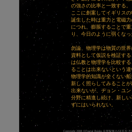
の強さの比率と一致する。
ここに創案してイギリスの物理
誕生した時は重力と電磁力
につれ、膨脹することで重
り、今日のように弱くなっ
勿論、物理学は物質の世界
資料として仮説を検証する
は仏教と物理学を比較する
ることは出来ないという違
物理学的知識が全くない船
新しく照らしてみることが
出来ないが、ヂョン・ユン
分野に精進し続け、新しい
ずにはいられない。
Copyright 2008 ©Fractal Books,프랙탈북스/대