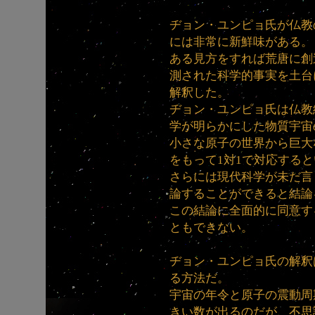
ヂョン・ユンピョ氏が仏教
には非常に新鮮味がある。
ある見方をすれば荒唐に創
測された科学的事実を土台
解釈した。
ヂョン・ユンピョ氏は仏教
学が明らかにした物質宇宙
小さな原子の世界から巨大
をもって1対1で対応する
さらには現代科学が未だ言
論することができると結論
この結論に全面的に同意す
ともできない。
ヂョン・ユンピョ氏の解釈
る方法だ。
宇宙の年令と原子の震動周
きい数が出るのだが、不思