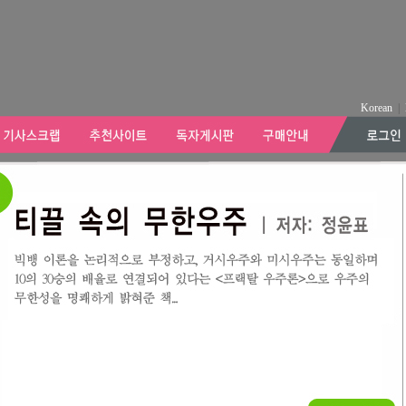
Korean
|