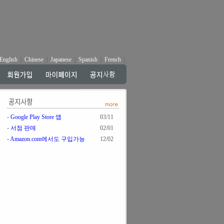
English
|
Chinese
|
Japanese
|
Spanish
|
French
|
Google Play Store 앱
03/11
서점 판매
02/01
Amazon.com에서도 구입가능
12/02